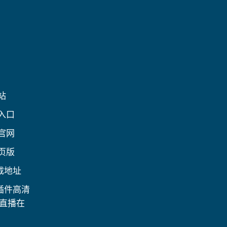
站
入口
官网
页版
载地址
插件高清
事直播在