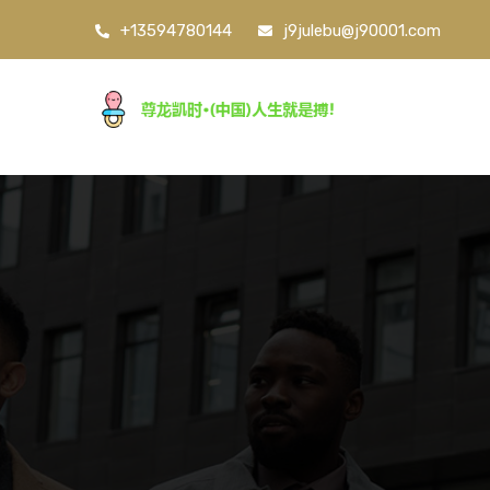
+13594780144
j9julebu@j90001.com