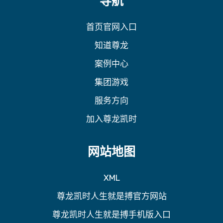
导航
首页官网入口
知道尊龙
案例中心
集团游戏
服务方向
加入尊龙凯时
网站地图
XML
尊龙凯时人生就是搏官方网站
尊龙凯时人生就是搏手机版入口