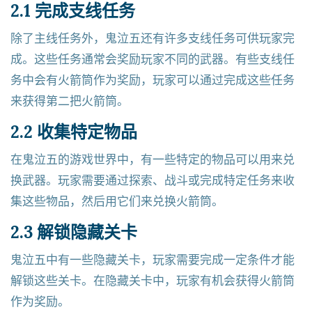
2.1 完成支线任务
除了主线任务外，鬼泣五还有许多支线任务可供玩家完
成。这些任务通常会奖励玩家不同的武器。有些支线任
务中会有火箭筒作为奖励，玩家可以通过完成这些任务
来获得第二把火箭筒。
2.2 收集特定物品
在鬼泣五的游戏世界中，有一些特定的物品可以用来兑
换武器。玩家需要通过探索、战斗或完成特定任务来收
集这些物品，然后用它们来兑换火箭筒。
2.3 解锁隐藏关卡
鬼泣五中有一些隐藏关卡，玩家需要完成一定条件才能
解锁这些关卡。在隐藏关卡中，玩家有机会获得火箭筒
作为奖励。