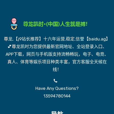
尊龙,【j9站长推荐】十六年运营,稳定,信誉【baidu.ag】
💕尊龙凯时为您提供最新官网地址、全站登录入口、
APP下载，网页与手机版支持流畅畅玩，电子、电竞、
真人、体育等娱乐项目种类丰富，官方客服全天候在
线！
Have Any Questions?
13594780144