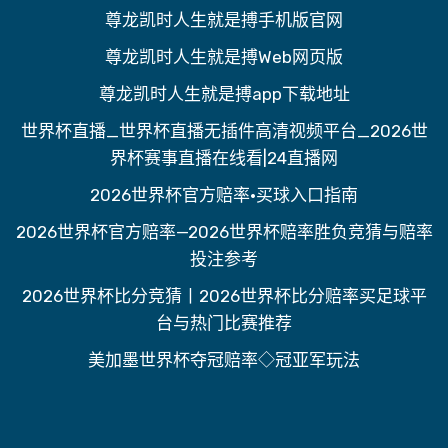
尊龙凯时人生就是搏手机版官网
尊龙凯时人生就是搏Web网页版
尊龙凯时人生就是搏app下载地址
世界杯直播_世界杯直播无插件高清视频平台_2026世
界杯赛事直播在线看|24直播网
2026世界杯官方赔率·买球入口指南
2026世界杯官方赔率—2026世界杯赔率胜负竞猜与赔率
投注参考
2026世界杯比分竞猜丨2026世界杯比分赔率买足球平
台与热门比赛推荐
美加墨世界杯夺冠赔率◇冠亚军玩法