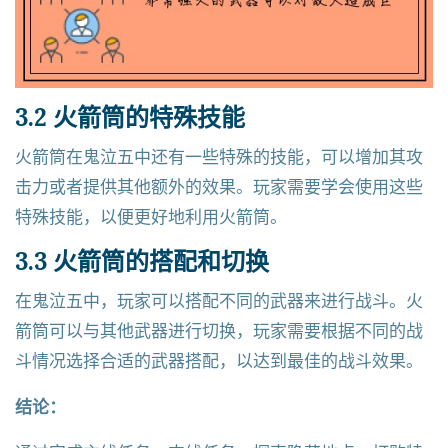
3.2 火箭筒的特殊技能
火箭筒在鬼泣五中还有一些特殊的技能，可以增加其攻
击力或者提供其他额外的效果。玩家需要学会使用这些
特殊技能，以便更好地利用火箭筒。
3.3 火箭筒的搭配和切换
在鬼泣五中，玩家可以搭配不同的武器来进行战斗。火
箭筒可以与其他武器进行切换，玩家需要根据不同的战
斗情况选择合适的武器搭配，以达到最佳的战斗效果。
结论：